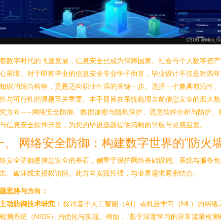
着数字时代的飞速发展，信息安全已成为保障国家、社会与个人数字资产
心屏障。对于即将毕业的信息安全专业学子而言，毕业设计不仅是对四年
知识的综合检验，更是迈向职业生涯的关键一步。选择一个兼具前沿性、
性与可行性的课题至关重要。本手册旨在系统梳理当前信息安全的四大热
究方向——网络安全防御、数据加密与隐私保护、恶意软件分析与防护、
与信息安全软件开发，为您的毕设选题提供清晰的导航与灵感启发。
一、 网络安全防御：构建数字世界的“防火墙
络安全防御是信息安全的基石，侧重于保护网络基础设施、系统与服务免
击、破坏或未授权访问。此方向实践性强，与业界需求紧密结合。
题思路与方向：
主动防御技术研究：
探讨基于人工智能（AI）或机器学习（ML）的网络
检测系统（NIDS）的优化与实现。例如，“基于深度学习的异常流量检测