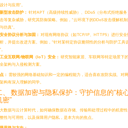
设计与应用”。
新型攻击防护：
针对APT（高级持续性威胁）、DDoS（分布式拒绝服务
击等复杂威胁，研究其防御策略。例如，“云环境下的DDoS攻击缓解机制
与仿真”。
安全协议分析与加固：
对现有网络协议（如TCP/IP、HTTPS）进行安全
析，并提出改进方案。例如，“针对某特定协议脆弱性的分析与防护工具
”。
工业互联网/物联网（IoT）安全：
研究智能家居、车联网等特定场景下
全架构与入侵检测方案。
点：
需较强的网络基础知识和一定的编程能力，适合喜欢攻防实战、对
架构有深入理解的同学。
二、 数据加密与隐私保护：守护信息的“核
机密”
大数据与云计算时代，如何确保数据在存储、传输和处理过程中的机密性
整性与可用性，以及保障用户隐私，是本方向的焦点。
题思路与方向：