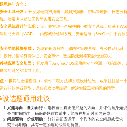
题思路与方向：
安全工具开发：
开发如端口扫描器、漏洞扫描器、密码管理器、日志分
统、渗透测试辅助工具等实用安全工具。
安全系统设计与实现：
设计并实现一个完整的小型安全系统，如基于We
应用防火墙（WAF）、内部威胁检测系统、安全运维（SecOps）平台原
。
安全功能模块集成：
为现有开源系统（如内容管理系统、办公自动化系
）设计并集成身份认证、安全审计、数据防泄漏等安全增强模块。
移动应用安全加固：
开发用于Android/iOS应用的安全检测、代码混淆、
试等功能的SDK或工具。
点：
极其注重编程能力、软件工程方法和系统设计思维，成果往往是一
运行的软件或原型，适合喜欢动手编码、解决实际工程问题的同学。
毕设选题通用建议
兴趣导向，量力而行：
选择自己真正感兴趣的方向，并评估自身知识
备与时间精力，确保课题难度适中，能够在规定时间内完成。
问题驱动，价值明确：
好的选题应源于一个具体的安全问题或需求，
究目标明确，具有一定的理论或应用价值。