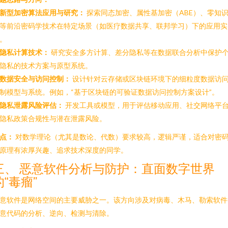
新型加密算法应用与研究：
探索同态加密、属性基加密（ABE）、零知
等前沿密码学技术在特定场景（如医疗数据共享、联邦学习）下的应用实
。
隐私计算技术：
研究安全多方计算、差分隐私等在数据联合分析中保护
隐私的技术方案与原型系统。
数据安全与访问控制：
设计针对云存储或区块链环境下的细粒度数据访
制模型与系统。例如，“基于区块链的可验证数据访问控制方案设计”。
隐私泄露风险评估：
开发工具或模型，用于评估移动应用、社交网络平
隐私政策合规性与潜在泄露风险。
点：
对数学理论（尤其是数论、代数）要求较高，逻辑严谨，适合对密
原理有浓厚兴趣、追求技术深度的同学。
三、 恶意软件分析与防护：直面数字世界
的“毒瘤”
意软件是网络空间的主要威胁之一。该方向涉及对病毒、木马、勒索软件
意代码的分析、逆向、检测与清除。