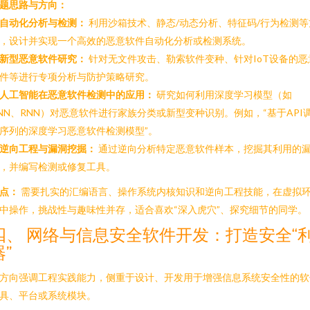
题思路与方向：
自动化分析与检测：
利用沙箱技术、静态/动态分析、特征码/行为检测等
，设计并实现一个高效的恶意软件自动化分析或检测系统。
新型恶意软件研究：
针对无文件攻击、勒索软件变种、针对IoT设备的恶
件等进行专项分析与防护策略研究。
人工智能在恶意软件检测中的应用：
研究如何利用深度学习模型（如
NN、RNN）对恶意软件进行家族分类或新型变种识别。例如，“基于API
序列的深度学习恶意软件检测模型”。
逆向工程与漏洞挖掘：
通过逆向分析特定恶意软件样本，挖掘其利用的
，并编写检测或修复工具。
点：
需要扎实的汇编语言、操作系统内核知识和逆向工程技能，在虚拟
中操作，挑战性与趣味性并存，适合喜欢“深入虎穴”、探究细节的同学。
四、 网络与信息安全软件开发：打造安全“
器”
方向强调工程实践能力，侧重于设计、开发用于增强信息系统安全性的软
具、平台或系统模块。